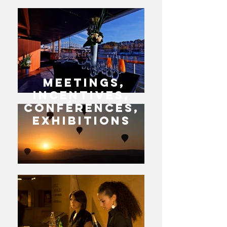
M
eetings,
I
ncentives,
C
onférences,
E
xhibitions