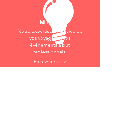
mice
Notre expertise au service de
vos voyages
et vos
évènements
à but
professionnels.
En savoir plus >
service
à la carte
Besoin d'un service ponctuel?