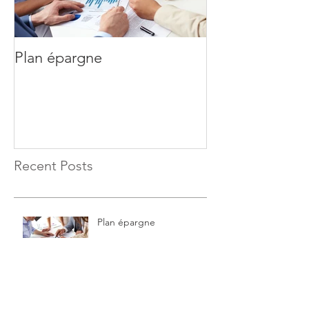
Plan épargne
Investissement
Recent Posts
Plan épargne
Investissement et
immobilier